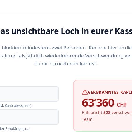
as unsichtbare Loch in eurer Kas
 blockiert mindestens zwei Personen. Rechne hier ehrlich
l aktuell als jährlich wiederkehrende Verschwendung ve
du dir zurückholen kannst.
VERBRANNTES KAPIT
63’360
CHF
nkl. Kontextwechsel)
Entspricht
528
verschwen
Team.
er, Empfänger, cc)