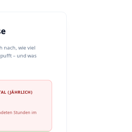
se
 nach, wie viel
rpufft – und was
AL (JÄHRLICH)
deten Stunden im