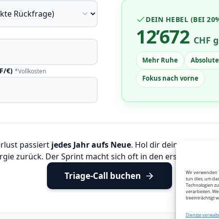
DEIN HEBEL (BEI 2
12’672
CHF g
Mehr Ruhe
Absolute
HF/€)
*Vollkosten
Fokus nach vorne
rlust passiert
jedes Jahr aufs Neue
. Hol dir deine Zeit, dei
rgie zurück. Der Sprint macht sich oft in den ersten 14 Tage
Wir verwenden T
Triage-Call buchen
tun dies, um da
Technologien zu
verarbeiten. We
beeinträchtigt 
Dienste verwalt