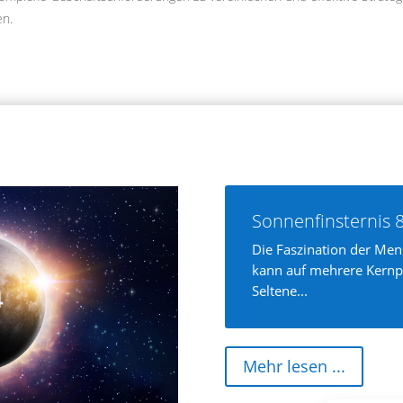
en.
Sonnenfinsternis 8
Die Faszination der Men
kann auf mehrere Kernp
Seltene...
Mehr lesen ...