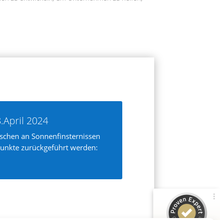
Kundenbewertungen und Erfahrungen zu
BRAIN CONNECTION GmbH
.April 2024
schen an Sonnenfinsternissen
100%
SEHR GUT
unkte zurückgeführt werden:
Empfehlungen auf
ProvenExpert.com
4,67 / 5,00
56
14
Bewertungen von 4
Bewertungen auf
anderen Quellen
ProvenExpert.com