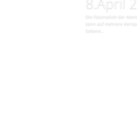
8.April 
Die Faszination der Men
kann auf mehrere Kernp
Seltene...
Mehr lesen ...