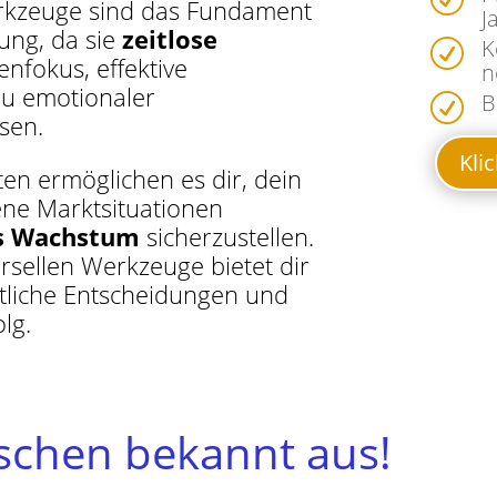
erkzeuge sind das Fundament
J
ung, da sie
zeitlose
K
R
nfokus, effektive
n
au emotionaler
B
R
sen.
Kli
en ermöglichen es dir, dein
ene Marktsituationen
es Wachstum
sicherzustellen.
rsellen Werkzeuge bietet dir
tliche Entscheidungen und
olg.
tschen bekannt aus!