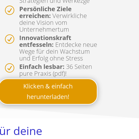
Strategien und Werkezge
Persönliche Ziele
R
erreichen:
Verwirkliche
deine Vision vom
Unternehmertum
Innovationskraft
R
entfesseln:
Entdecke neue
Wege für dein Wachstum
und Erfolg ohne Stress
Einfach lesbar:
36 Seiten
R
pure Praxis (pdf)!
Klicken & einfach
herunterladen!
für deine