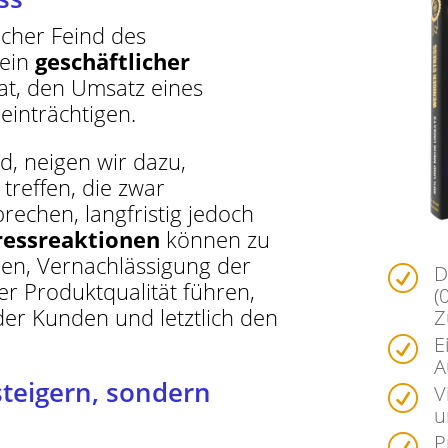
licher Feind des
 ein
geschäftlicher
hat, den Umsatz eines
einträchtigen.
, neigen wir dazu,
treffen, die zwar
rechen, langfristig jedoch
ressreaktionen
können zu
ien, Vernachlässigung der
D
R
r Produktqualität führen,
(
er Kunden und letztlich den
Z
E
R
A
steigern, sondern
V
R
u
P
R