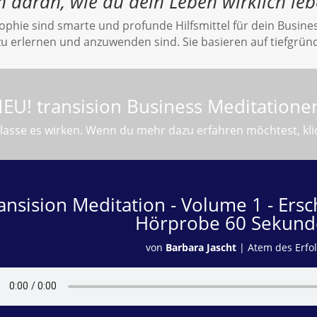
h daran, wie du dein Leben wirklich le
ophie sind smarte und profunde Hilfsmittel für dein Busine
 zu erlernen und anzuwenden sind. Sie basieren auf tiefgr
EU! transision Business Meditatione
 lasse es wirken. Wenn du mehr dazu erfahren möchtest, kli
ansision Meditation - Volume 1 - Ersch
Hörprobe 60 Sekun
von
Barbara Jascht
|
Atem des Erfo