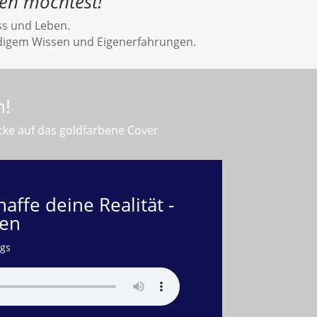
ben möchtest!“
ss und Leben.
ündigem Wissen und Eigenerfahrungen.
n!
cke auf das goldfarbene Cover
affe deine Realität -
den
lgs