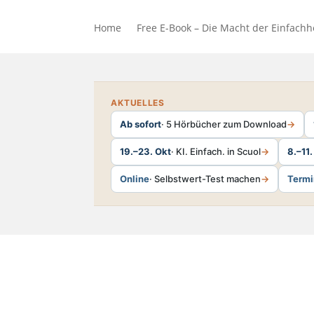
Home
Free E-Book – Die Macht der Einfachh
AKTUELLES
Ab sofort
· 5 Hörbücher zum Download
→
19.–23. Okt
· KI. Einfach. in Scuol
→
8.–11
Online
· Selbstwert-Test machen
→
Termi