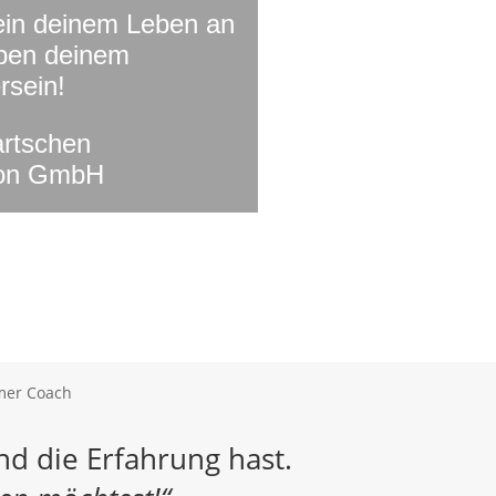
ein deinem Leben an
eben deinem
rsein!
artschen
ion GmbH
nd die Erfahrung hast.