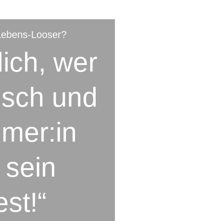
Lebens-Looser?
dich, wer
nsch und
mer:in
 sein
st!“