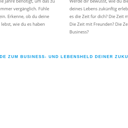
ele Jahre benötigt, um das zu
Werde dir bewusst, wie du di
 immer vergänglich. Fühle
deines Lebens zukünftig erleb
ein. Erkenne, ob du deine
es die Zeit für dich? Die Zeit 
o lebst, wie du es haben
Die Zeit mit Freunden? Die Ze
Business?
DE ZUM BUSINESS- UND LEBENSHELD DEINER ZUKU