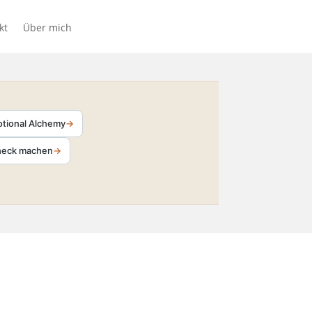
kt
Über mich
otional Alchemy
→
Check machen
→