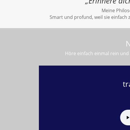
„Erinnere dic
Meine Philos
Smart und profund, weil sie einfach
N
Höre einfach einmal rein und
tr