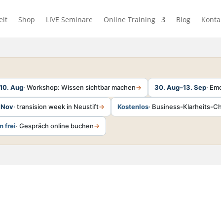
eit
Shop
LIVE Seminare
Online Training
Blog
Konta
10. Aug
· Workshop: Wissen sichtbar machen
→
30. Aug–13. Sep
· Em
. Nov
· transision week in Neustift
→
Kostenlos
· Business-Klarheits-
n frei
· Gespräch online buchen
→