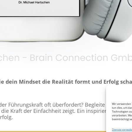
 dein Mindset die Realität formt und Erfolg scha
er Führungskraft oft überfordert? Begleite einen Pro
Wir verwenden T
tun dies, um da
die Kraft der Einfachheit zeigt. Ein inspirierender 
Technologien zu
rfolg.
verarbeiten. We
beeinträchtigt 
Dienste verwalt