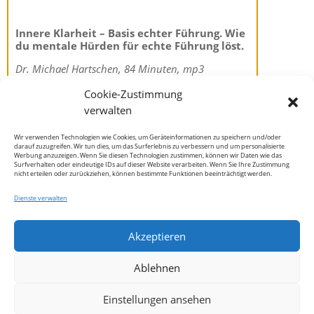
Innere Klarheit – Basis echter Führung. Wie
du mentale Hürden für echte Führung löst.
Dr. Michael Hartschen, 84 Minuten, mp3
Wahre Führung beginnt in dir. Lerne mentale
Cookie-Zustimmung
Hürden zu lösen und Komplexität durch Klarheit
verwalten
zu ersetzen. Dieses Leadership Hörbuch zeigt dir
den Weg von der Kontrolle zum Vertrauen für
Wir verwenden Technologien wie Cookies, um Geräteinformationen zu speichern und/oder
echte Souveränität und nachhaltigen Erfolg.
darauf zuzugreifen. Wir tun dies, um das Surferlebnis zu verbessern und um personalisierte
Kundenbewertungen und Erfahrungen zu
Werbung anzuzeigen. Wenn Sie diesen Technologien zustimmen, können wir Daten wie das
BRAIN CONNECTION GmbH
Surfverhalten oder eindeutige IDs auf dieser Website verarbeiten. Wenn Sie Ihre Zustimmung
nicht erteilen oder zurückziehen, können bestimmte Funktionen beeinträchtigt werden.
SEHR GUT
100%
Dienste verwalten
Empfehlungen auf
ProvenExpert.com
4,67 / 5,00
Akzeptieren
Datenschutz
Impressum
Kontakt
Cookie-Richtlinie (EU)
14
56
Ablehnen
Bewertungen auf
Bewertungen von 4
ProvenExpert.com
anderen Quellen
SEHR GUT
Einstellungen ansehen