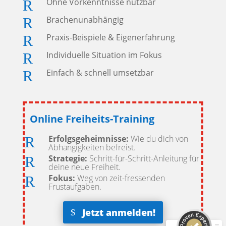
Ohne Vorkenntnisse nutzbar
R
Brachenunabhängig
R
Praxis-Beispiele & Eigenerfahrung
R
Individuelle Situation im Fokus
R
Einfach & schnell umsetzbar
R
Online Freiheits-Training
Erfolgsgeheimnisse:
Wie du dich von
R
Abhängigkeiten befreist.
Kundenbewertungen und Erfahrungen zu
BRAIN CONNECTION GmbH
Strategie:
Schritt-für-Schritt-Anleitung für
R
deine neue Freiheit.
Fokus:
Weg von zeit-fressenden
R
SEHR GUT
100%
Frustaufgaben.
Empfehlungen auf
ProvenExpert.com
4,67 / 5,00
Jetzt anmelden!
14