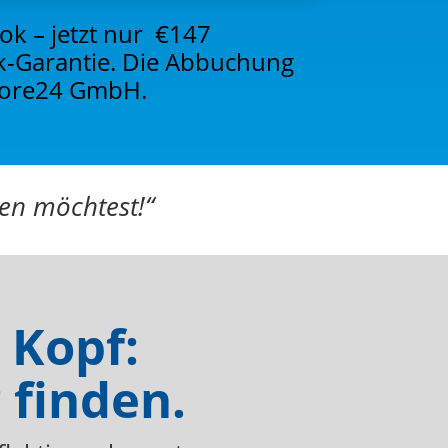
ok – jetzt nur €147
ck-Garantie. Die Abbuchung
store24 GmbH.
ben möchtest!“
 Kopf:
 finden.