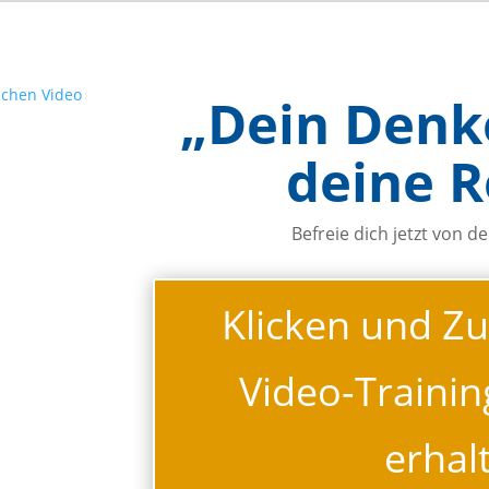
„Dein Denk
deine R
Befreie dich jetzt von
Klicken und Z
Video-Trainin
erhal