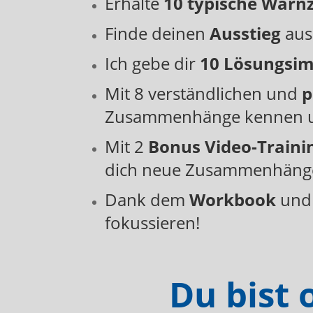
Erhalte
10 typische Warn
Finde deinen
Ausstieg
au
Ich gebe dir
10 Lösungsim
Mit 8 verständlichen und
p
Zusammenhänge kennen un
Mit 2
Bonus Video-Traini
dich neue Zusammenhänge, 
Dank dem
Workbook
und 
fokussieren!
Du bist 