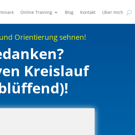
eminare
Online Training
Blog
Kontakt
Über mich
 und Orientierung sehnen!
Gedanken?
en Kreislauf
blüffend)!