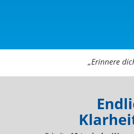
„Erinnere dic
Endli
Klarhei