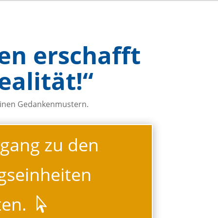
en erschafft
ealität!“
 deinen Gedankenmustern.
ugang zu den
gseinheiten
ten.