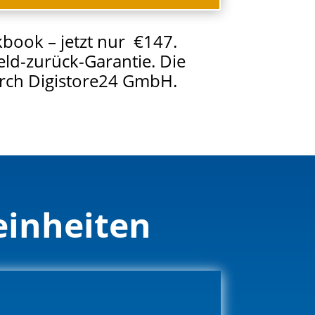
book – jetzt nur €147.
eld-zurück-Garantie. Die
rch Digistore24 GmbH.
einheiten