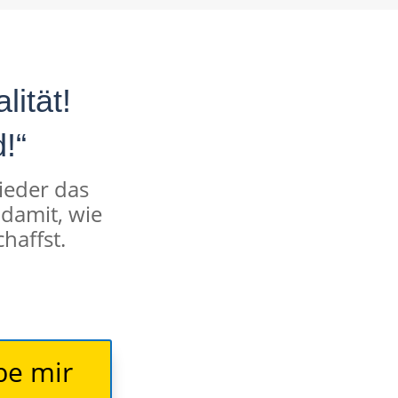
ität!
!“
wieder das
 damit, wie
haffst.
be mir