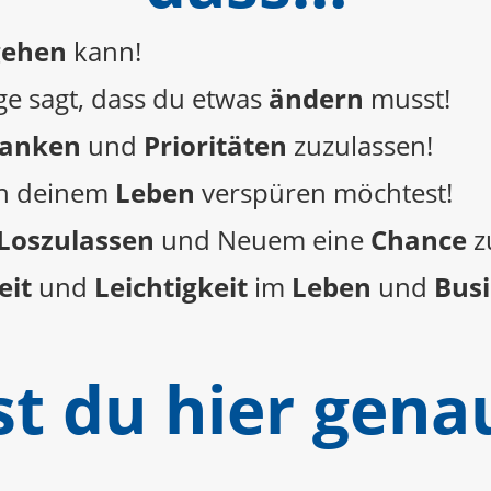
gehen
kann!
e sagt, dass du etwas
ändern
musst!
anken
und
Prioritäten
zuzulassen!
n deinem
Leben
verspüren möchtest!
Loszulassen
und Neuem eine
Chance
z
eit
und
Leichtigkeit
im
Leben
und
Bus
t du hier genau