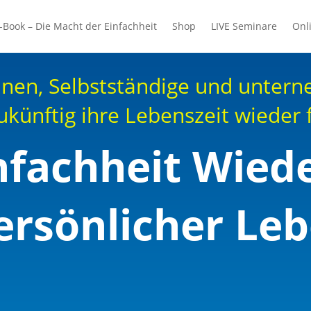
-Book – Die Macht der Einfachheit
Shop
LIVE Seminare
Onl
nen, Selbstständige und unter
ukünftig ihre Lebenszeit wieder 
nfachheit Wiede
rsönlicher Leb