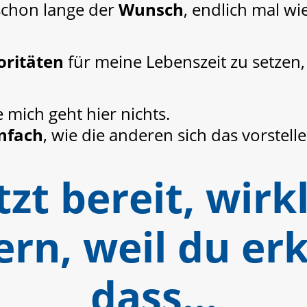
schon lange der
Wunsch
, endlich mal w
oritäten
für meine Lebenszeit zu setzen
e mich geht hier nichts.
infach
, wie die anderen sich das vorstell
tzt bereit, wir
rn, weil du er
dass…