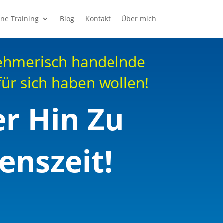
ine Training
Blog
Kontakt
Über mich
nehmerisch handelnde
für sich haben wollen!
r Hin Zu
enszeit!