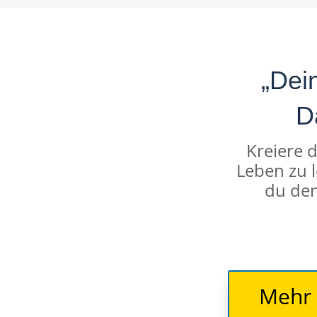
„Dei
D
Kreiere d
Leben zu l
du den
Mehr 