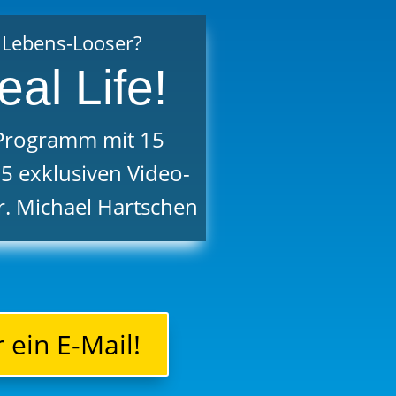
 Lebens-Looser?
al Life!
 Programm mit 15
5 exklusiven Video-
r. Michael Hartschen
 ein E-Mail!