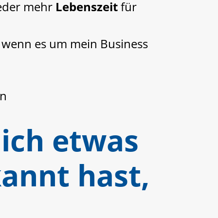
ieder mehr
Lebenszeit
für
, wenn es um mein Business
en
klich etwas
kannt hast,