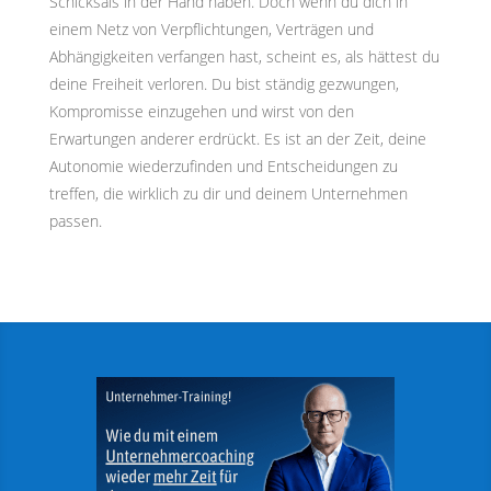
Schicksals in der Hand haben. Doch wenn du dich in
einem Netz von Verpflichtungen, Verträgen und
Abhängigkeiten verfangen hast, scheint es, als hättest du
deine Freiheit verloren. Du bist ständig gezwungen,
Kompromisse einzugehen und wirst von den
Erwartungen anderer erdrückt. Es ist an der Zeit, deine
Autonomie wiederzufinden und Entscheidungen zu
treffen, die wirklich zu dir und deinem Unternehmen
passen.